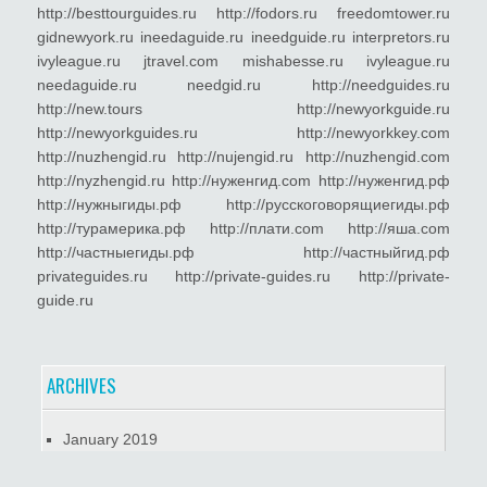
http://besttourguides.ru http://fodors.ru freedomtower.ru
gidnewyork.ru ineedaguide.ru ineedguide.ru interpretors.ru
ivyleague.ru jtravel.com mishabesse.ru ivyleague.ru
needaguide.ru needgid.ru http://needguides.ru
http://new.tours http://newyorkguide.ru
http://newyorkguides.ru http://newyorkkey.com
http://nuzhengid.ru http://nujengid.ru http://nuzhengid.com
http://nyzhengid.ru http://нуженгид.com http://нуженгид.рф
http://нужныгиды.рф http://русскоговорящиегиды.рф
http://турамерика.рф http://плати.com http://яша.com
http://частныегиды.рф http://частныйгид.рф
privateguides.ru http://private-guides.ru http://private-
guide.ru
ARCHIVES
January 2019
May 2018