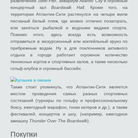
развлечений
Steel Pier
, аквариум
Atlantic City
и огромный
концертный зал
Boardwalk Hall
. Кроме того, на
территории Атлантик-Сити растянулся на четыре мили
песчаный белый пляж, где можно отлично позагорать,
или заняться рыбалкой и водными видами спорта.
Помимо этого, здесь всегда есть возможность
отправиться в экскурсионный или коктейльный круиз по
прибрежным водам. Ну а для поклонников активного
отдыха в городе работает огромное количество
теннисных кортов и спортивных залов, а также несколько
гольф-клубов и огромный бассейн.
Также стоит упомянуть, что Атлантик-Сити является
местом проведения самых разных спортивных
состязаний (турниры по гольфу и профессиональному
боксу, ежегодный марафон, гонки катеров и др.), а также
фестивалей, концертов и шоу, (например, ежегодное
авиашоу
Thunder Over The Boardwalk
).
Покупки