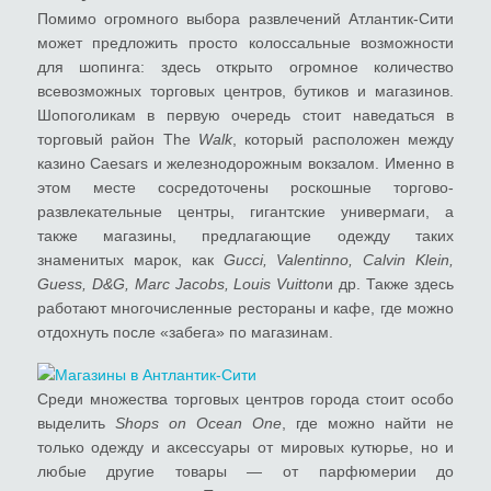
Помимо огромного выбора развлечений Атлантик-Сити
может предложить просто колоссальные возможности
для шопинга: здесь открыто огромное количество
всевозможных торговых центров, бутиков и магазинов.
Шопоголикам в первую очередь стоит наведаться в
торговый район The
Walk
, который расположен между
казино Caesars и железнодорожным вокзалом. Именно в
этом месте сосредоточены роскошные торгово-
развлекательные центры, гигантские универмаги, а
также магазины, предлагающие одежду таких
знаменитых марок, как
Gucci, Valentinno, Calvin Klein,
Guess, D&G, Marc Jacobs, Louis Vuitton
и др. Также здесь
работают многочисленные рестораны и кафе, где можно
отдохнуть после «забега» по магазинам.
Среди множества торговых центров города стоит особо
выделить
Shops on Ocean One
, где можно найти не
только одежду и аксессуары от мировых кутюрье, но и
любые другие товары ― от парфюмерии до