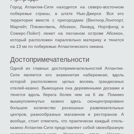
Город Атлантик-Сити находится на северо-восточном
побережье страны, в штате Нью-Джерси. Вся его
территория вместе с пригородами (Вентнор,Лонгпорт,
Маргейт, Плезентвиль, Абсекон, Линвуд, Нортфилд и
Сомерс-Пойнт) лежит на песчаном острове Абсекон,
который расположен параллельно материку и тянется
на 13 км по побережью Атлантического океана.
Достопримечательности
Одной из главных достопримечательностей Атлантик-
Сити является его знаменитая набережная, вдоль
которой расположено целых восемь грандиозных
отелей-казино. Вымощена она деревянными досками и
тянется вдоль берега более чем на 6 км. Помимо
вышеупомянутых казино здесь сконцентрировано
большое количество роскошных развлекательных
центров, разнообразных магазинов и ресторанов. А
вообще, стоит отметить, что практически каждый отель-
казино Атлантик-Сити представляет собой своеобразную