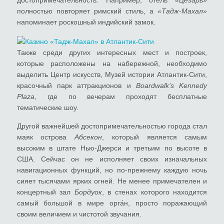
достопримечательность. Например, отель
«Цезарь»
полностью повторяет римский стиль, а
«Тадж-Махал»
напоминает роскошный индийский замок.
Также среди других интересных мест и построек,
которые расположены на набережной, необходимо
выделить Центр искусств, Музей истории Атлантик-Сити,
красочный парк аттракционов и
Boardwalk’s Kennedy
Plaza
, где по вечерам проходят бесплатные
тематические шоу.
Другой важнейшей достопримечательностью города стал
маяк острова
Абсекон
, который является самым
высоким в штате Нью-Джерси и третьим по высоте в
США. Сейчас он не исполняет своих изначальных
навигационных функций, но по-прежнему каждую ночь
сияет тысячами ярких огней. Не менее примечателен и
концертный зал
Бордуок
, в стенах которого находится
самый большой в мире орга́н, просто поражающий
своим величием и чистотой звучания.